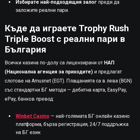
Избирате най-подходящия залог
преди да
заложите реални пари.
Къде да играете Trophy Rush
Triple Boost с реални пари в
България
Всички казина по-долу са лицензирани от
НАП
(Национална агенция за приходите)
и предлагат
слотове на Amusnet (EGT). Плащанията са в лева (BGN)
със стандартни БГ методи — дебитна карта, EasyPay,
ePay, банков превод:
Winbet Casino
— най-голямата БГ онлайн казино
платформа, бърза регистрация, 24/7 поддръжка
на БГ език