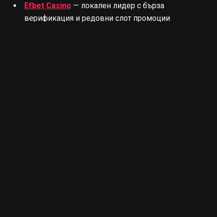
Efbet Casino
— локален лидер с бърза
верификация и редовни слот промоции
Inbet Casino
— богат каталог и атрактивен
welcome бонус
Palms Bet
— силна VIP схема и cashback за
редовни играчи
Пълен списък препоръчани БГ казина
Отговорно залагане
Trophy Rush Triple Boost е развлекателен слот — никога
не залагайте пари, които не можете да си позволите да
загубите.
Задайте лимит за депозит и време преди
да започнете сесия.
Ако чувствате, че хазартът излиза
извън контрол, потърсете помощ:
nra.bg
или
Телефон