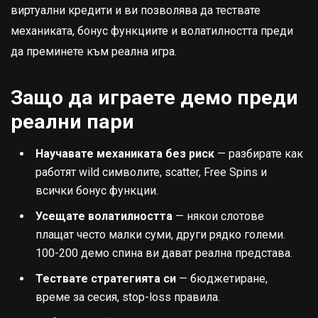
виртуални кредити и ви позволява да тествате
механиката, бонус функциите и волатилността преди
да преминете към реална игра.
Защо да играете демо преди
реални пари
Научавате механиката без риск
— разбирате как
работят wild символите, scatter, Free Spins и
всички бонус функции.
Усещате волатилността
— някои слотове
плащат често малки суми, други рядко големи.
100-200 демо спина ви дават реална представа.
Тествате стратегията си
— бюджетиране,
време за сесия, stop-loss правила.