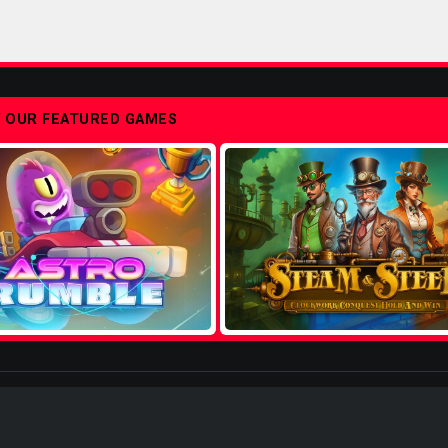
 OUR FEATURED GAMES