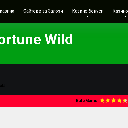
казина
Сайтове за Залози
Казино бонуси
Казино
ortune Wild
Wild
Rate Game