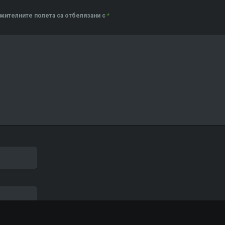
жителните полета са отбелязани с
*