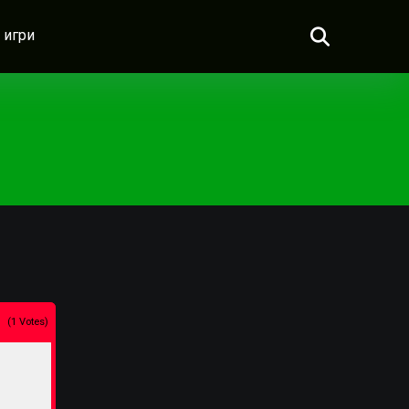
 игри
(
1
Votes)