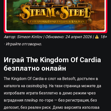
Автор: Simeon Kirilov | Обновено: 24 април 2026 |
18+
· Играйте отговорно.
Играй The Kingdom Of Cardia
безплатно онлайн
The Kingdom Of Cardia е слот на Betsoft, достъпен в
каталога на casinobg.bg. На тази страница можете да
изпробвате играта безплатно в демо режим чрез
вградения плейър по-горе — без регистрация, без
депозит, без реален риск. Демо версията използва