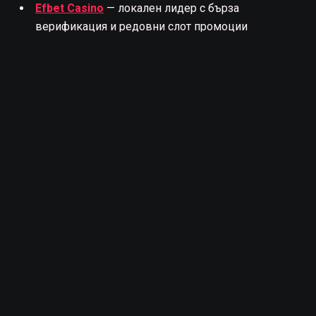
Efbet Casino
— локален лидер с бърза
верификация и редовни слот промоции
Inbet Casino
— богат каталог и атрактивен
welcome бонус
Palms Bet
— силна VIP схема и cashback за
редовни играчи
Пълен списък препоръчани БГ казина
Отговорно залагане
The Kingdom Of Cardia е развлекателен слот — никога
не залагайте пари, които не можете да си позволите да
загубите.
Задайте лимит за депозит и време преди
да започнете сесия.
Ако чувствате, че хазартът излиза
извън контрол, потърсете помощ:
nra.bg
или
Телефон