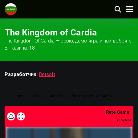
The Kingdom of Cardia
The Kingdom Of Cardia — ревю, демо игра и най-добрите
БГ казина. 18+
Разработчик:
Betsoft
Home
»
Slots
»
Betsoft
»
The Kingdom of Cardia
Rate Game
(
0
Votes)