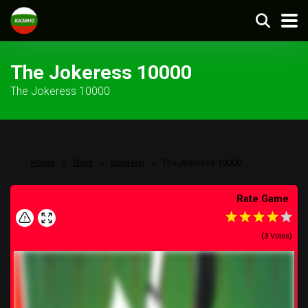
The Jokeress 10000
The Jokeress 10000
Home
»
Slots
»
playtech
»
The Jokeress 10000
Rate Game
(
3
Votes)