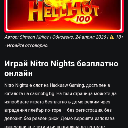
Автор: Simeon Kirilov | Обновено: 24 април 2026 |
18+
· Играйте отговорно.
Играй Nitro Nights безплатно
онлайн
Nitro Nights е слот на Hacksaw Gaming, достъпен в
каталога на casinobg.bg. На тази страница можете да
изпробвате играта безплатно в демо режим чрез
вградения плейър по-горе — без регистрация, без
депозит, без реален риск. Демо версията използва
виртуални кредити и ви позволява да тествате