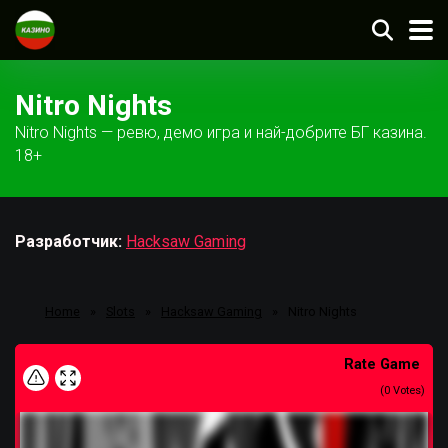
Nitro Nights
Nitro Nights — ревю, демо игра и най-добрите БГ казина.
18+
Разработчик:
Hacksaw Gaming
Home
»
Slots
»
Hacksaw Gaming
»
Nitro Nights
Rate Game
(
0
Votes)