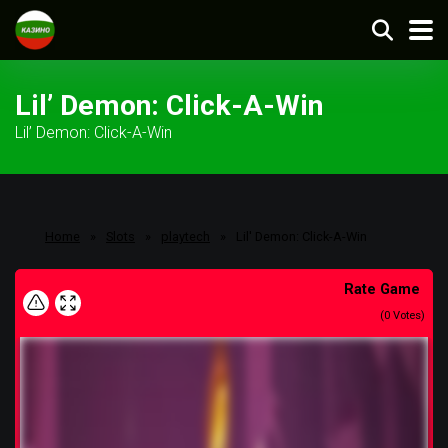
Lil’ Demon: Click-A-Win
Lil’ Demon: Click-A-Win
Home
»
Slots
»
playtech
»
Lil' Demon: Click-A-Win
Rate Game
(
0
Votes)