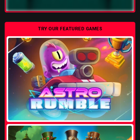
TRY OUR FEATURED GAMES