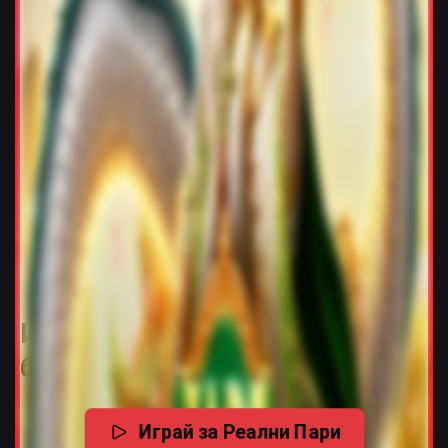
Играй Jade Legends слот
безплатно
Играй за Реални Пари