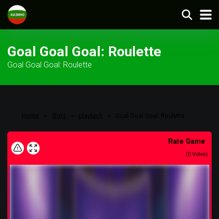
Goal Goal Goal: Roulette
Goal Goal Goal: Roulette
Home
»
Slots
»
playtech
»
Goal Goal Goal: Roulette
Rate Game
(
0
Votes)