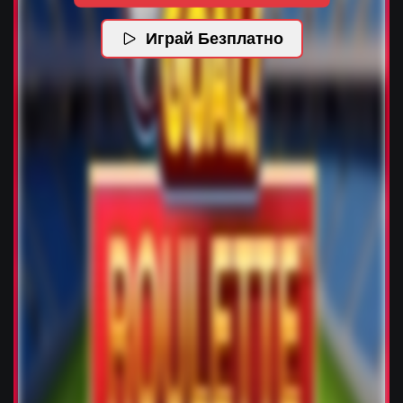
Играй Безплатно