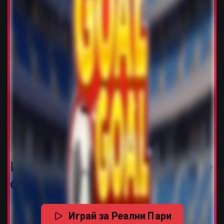
Играй Goal Goal Goal: Roulette
слот безплатно
Играй за Реални Пари