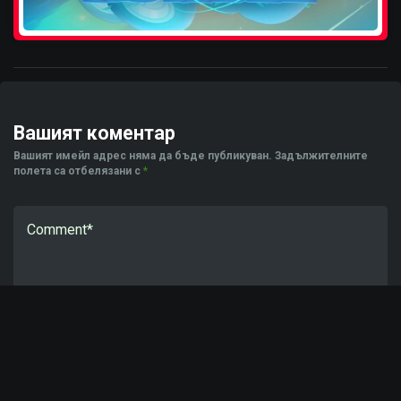
Вашият коментар
Вашият имейл адрес няма да бъде публикуван.
Задължителните
полета са отбелязани с
*