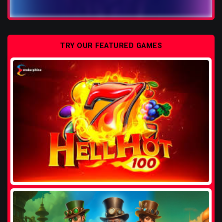
TRY OUR FEATURED GAMES