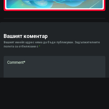
Вашият коментар
Вашият имейл адрес няма да бъде публикуван.
Задължителните
полета са отбелязани с
*