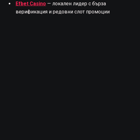
Efbet Casino
— локален лидер с бърза
верификация и редовни слот промоции
Inbet Casino
— богат каталог и атрактивен
welcome бонус
Palms Bet
— силна VIP схема и cashback за
редовни играчи
Пълен списък препоръчани БГ казина
Отговорно залагане
Afk Airport Security е развлекателен слот — никога не
залагайте пари, които не можете да си позволите да
загубите.
Задайте лимит за депозит и време преди
да започнете сесия.
Ако чувствате, че хазартът излиза
извън контрол, потърсете помощ:
nra.bg
или
Телефон