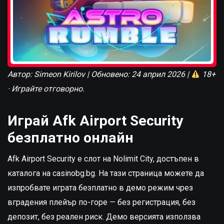
Автор: Simeon Kirilov | Обновено: 24 април 2026 |
18+
· Играйте отговорно.
Играй Afk Airport Security
безплатно онлайн
Afk Airport Security е слот на Nolimit City, достъпен в
каталога на casinobg.bg. На тази страница можете да
изпробвате играта безплатно в демо режим чрез
вградения плейър по-горе — без регистрация, без
депозит, без реален риск. Демо версията използва