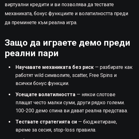
виртуални кредити и ви позволява да тествате
механиката, бонус функциите и волатилността преди
да преминете към реална игра.
Защо да играете демо преди
реални пари
Научавате механиката без риск
— разбирате как
работят wild символите, scatter, Free Spins и
всички бонус функции.
Усещате волатилността
— някои слотове
плащат често малки суми, други рядко големи.
100-200 демо спина ви дават реална представа.
Тествате стратегията си
— бюджетиране,
време за сесия, stop-loss правила.