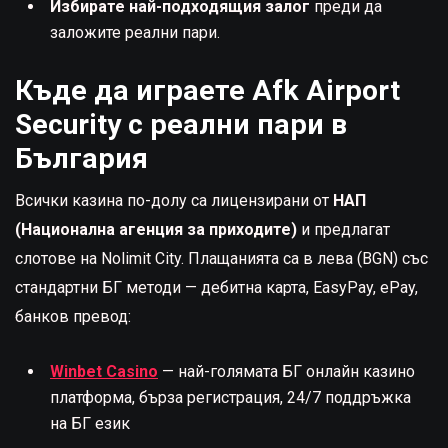
Избирате най-подходящия залог
преди да
заложите реални пари.
Къде да играете Afk Airport
Security с реални пари в
България
Всички казина по-долу са лицензирани от
НАП
(Национална агенция за приходите)
и предлагат
слотове на Nolimit City. Плащанията са в лева (BGN) със
стандартни БГ методи — дебитна карта, EasyPay, ePay,
банков превод:
Winbet Casino
— най-голямата БГ онлайн казино
платформа, бърза регистрация, 24/7 поддръжка
на БГ език