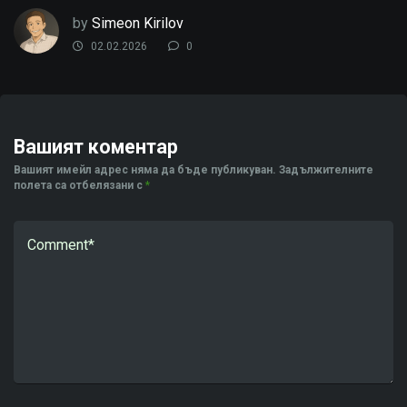
by
Simeon Kirilov
02.02.2026
0
Вашият коментар
Вашият имейл адрес няма да бъде публикуван.
Задължителните
полета са отбелязани с
*