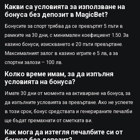
Какви са условията за използване на
бонуса без депозит в MagicBet?
Бонусите за спорт трябва да се превъртят 5 пъти в
рамките на 30 дни, с минимален коефициент 1.50. За
казино бонуси, изискването е 20 пъти превъртане.
Максималният залог в казино игрите е 5 лв, а за
спортни залози – 100 лв.
Колко време имам, за да изпълня
условията на бонуса?
Имате 30 дни от момента на активиране на бонуса, за
да изпълните условията за превъртане. Ако не успеете
в този срок, бонус средствата и генерираните печалби
ще бъдат премахнати от сметката ви.
Как мога да изтегля печалбите си от
бонуса без депозит?