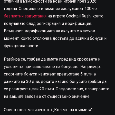
отлични възможности за нови играчи през 2026
година. Специално внимание заслужават 100-те
безплатни завъртания
на играта Cocktail Rush, които
получавате след регистрация и верификация.
Всъщност, верификацията на акаунта е ключов
момент, който отключва достъпа до всички бонуси и
функционалности.
Разбира се, трябва да имате предвид сроковете и
условията при използване на бонусите. Например,
спортните бонуси изискват превъртане 5 пъти в
рамките на 30 дни, докато казино бонусите трябва да
се разиграят цели 20 пъти. Следователно, планирането
на вашите залози е от съществено значение.
Освен това, магическото „Колело на късмета“