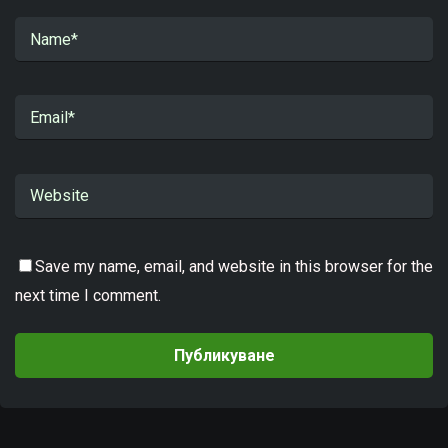
Save my name, email, and website in this browser for the
next time I comment.