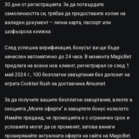
30 дни от регистрацията. За да потвърдите
самоличността си, трябва да предоставите копие на
валиден документ – лична карта, паспорт или
шофьорска книжка.
След успешна верификация, бонусът ви ще бъде
начислен автоматично до 24 часа. В момента MagicBet
предлага на всеки нов клиент, регистрирал се след 1
май 2024 г., 100 безплатни завъртания без депозит на
играта Cocktail Rush на доставчика Amusnet.
За да получите вашите безплатни завъртания, влезте в
секцията „Моите оферти“ и завъртете бонус колелото.
Имайте предвид, че промоцията е с ограничен срок и
условията могат да се променят, затова винаги
проверявайте актуалната оферта на сайта на MagicBet.