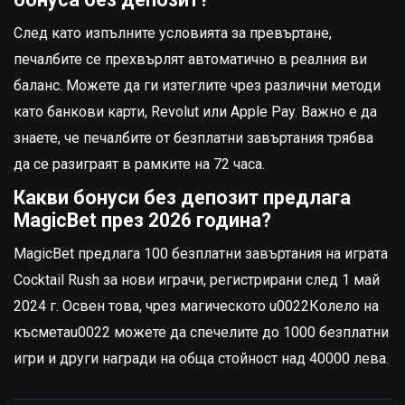
След като изпълните условията за превъртане,
печалбите се прехвърлят автоматично в реалния ви
баланс. Можете да ги изтеглите чрез различни методи
като банкови карти, Revolut или Apple Pay. Важно е да
знаете, че печалбите от безплатни завъртания трябва
да се разиграят в рамките на 72 часа.
Какви бонуси без депозит предлага
MagicBet през 2026 година?
MagicBet предлага 100 безплатни завъртания на играта
Cocktail Rush за нови играчи, регистрирани след 1 май
2024 г. Освен това, чрез магическото u0022Колело на
късметаu0022 можете да спечелите до 1000 безплатни
игри и други награди на обща стойност над 40000 лева.