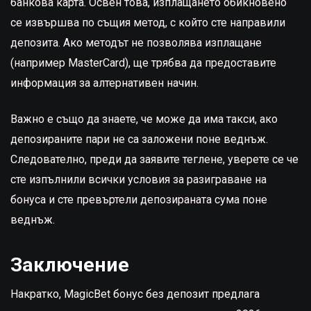
банкова карта. Освен това, изплащането обикновено
се извършва по същия метод, с който сте направили
депозита. Ако методът не позволява изплащане
(например MasterCard), ще трябва да предоставите
информация за алтернативен начин.
Важно е също да знаете, че може да има такси, ако
депозираните пари не са заложени поне веднъж.
Следователно, преди да заявите теглене, уверете се че
сте изпълнили всички условия за разиграване на
бонуса и сте превъртели депозираната сума поне
веднъж.
Заключение
Накратко, MagicBet бонус без депозит предлага