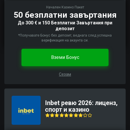
Начален Казино Пакет
50 безплатни завъртания
До 300 € и 150 Безплатни Завъртания при
депозит
*Получавате Бонус без депозит, веднага след успешна
верификация на акаунта си.
Вземи Бонус
Сезам
Inbet ревю 2026: лиценз,
спорт и казино