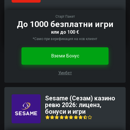
Старт Пакет
До 1000 безплатни игри
или до 100 €
*Само при верификация на нов клиент
Вземи Бонус
Уинбет
Sesame (Сезам) казино
ревю 2026: лиценз,
бонуси и игри