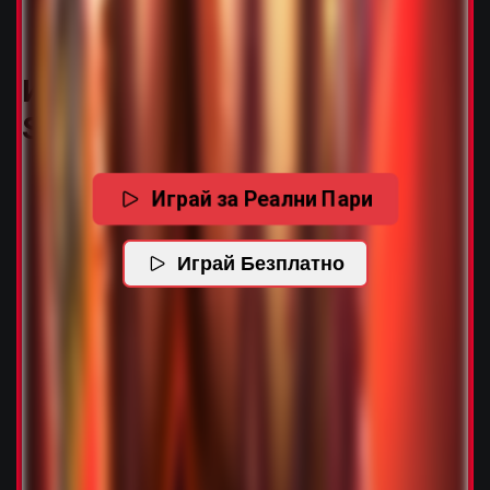
Играй Devils Deal Soul For
Sale слот безплатно
Играй за Реални Пари
Играй Безплатно