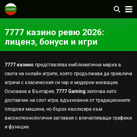
7777 казино ревю 2026:
лиценз, бонуси и игри
7777 казино
представлява емблематична марка в
света на онлайн игрите, която продължава да привлича
играчи с класическия си чар и модерни иновации.
Основана в България,
7777 Gaming
започва като
доставчик на слот игри, вдъхновени от традиционните
плодови машини, но бързо еволюира към
високотехнологични заглавия с впечатляващи графики
и функции.