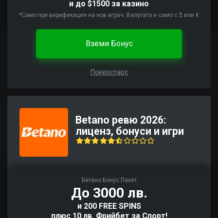
и до $1500 за казино
*Само при верификация на нов играч. Валутата е само с $ или €
Вземи Бонус
Покерстарс
Betano ревю 2026:
лиценз, бонуси и игри
Бетано Бонус Пакет
До 3000 лв.
и 200 FREE SPINS
плюс 10 лв. Фрийбет за Спорт!