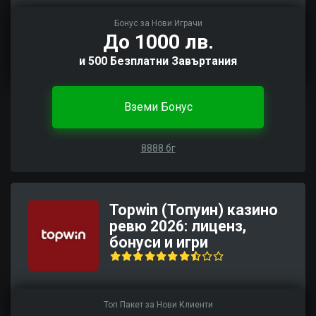
Бонус за Нови Играчи
До 1000 лв.
и 500 Безплатни Завъртания​​
Вземи Бонус
8888 бг
Topwin (Топуин) казино
ревю 2026: лиценз,
бонуси и игри
Топ Пакет за Нови Клиенти