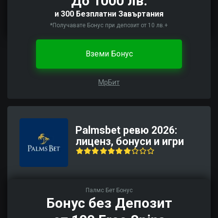
До 1000 лв.
и 300 Безплатни Завъртания
*Получавате Бонус при депозит от 10 лв.+
Вземи Бонус
МрБит
Palmsbet ревю 2026:
лиценз, бонуси и игри
Палмс Бет Бонус
Бонус без Депозит