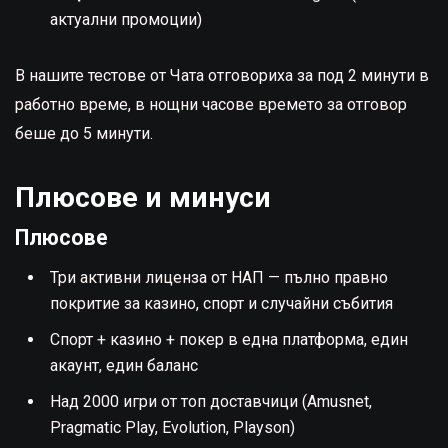
актуални промоции)
В нашите тестове от Чата отговориха за под 2 минути в
работно време, в нощни часове времето за отговор
беше до 5 минути.
Плюсове и минуси
Плюсове
Три активни лиценза от НАП — пълно правно
покритие за казино, спорт и случайни събития
Спорт + казино + покер в една платформа, един
акаунт, един баланс
Над 2000 игри от топ доставчици (Amusnet,
Pragmatic Play, Evolution, Playson)