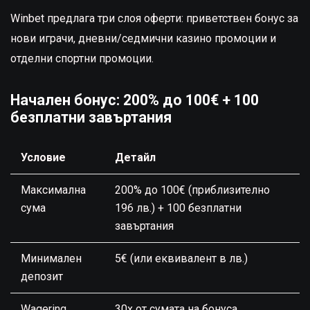
Winbet предлага три слоя оферти: приветствен бонус за
нови играчи, дневни/седмични казино промоции и
отделни спортни промоции.
Начален бонус: 200% до 100€ + 100
безплатни завъртания
Условие
Детайл
Максимална
200% до 100€ (приблизително
сума
196 лв.) + 100 безплатни
завъртания
Минимален
5€ (или еквивалент в лв.)
депозит
Wagering
30x от сумата на бонуса