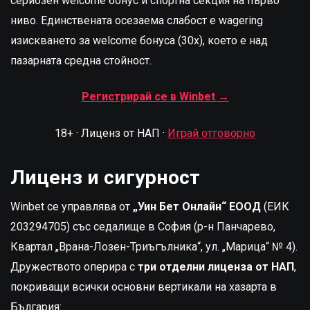
сериозен welcome бонус и спортна секция на първо
ниво. Единствената осезаема слабост е wagering
изискването за welcome бонуса (30x), което е над
пазарната средна стойност.
Регистрирай се в Winbet →
18+ · Лиценз от НАП ·
Играй отговорно
Лиценз и сигурност
Winbet се управлява от
„Уин Бет Онлайн“ ЕООД
(ЕИК
203294705) със седалище в София (р-н Панчарево,
Квартал „Врана-Лозен-Триъгълника“, ул. „Марица“ № 4).
Дружеството оперира с
три отделни лиценза от НАП
,
покриващи всички основни вертикали на хазарта в
България: