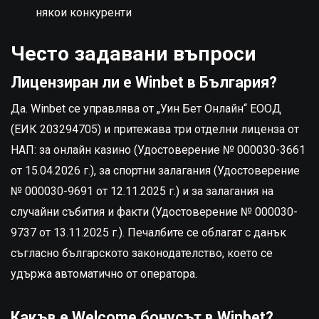
някои конкуренти
Често задавани въпроси
Лицензиран ли е Winbet в България?
Да. Winbet се управлява от „Уин Бет Онлайн“ ЕООД
(ЕИК 203294705) и притежава три отделни лиценза от
НАП: за онлайн казино (Удостоверение № 000030-3661
от 15.04.2026 г.), за спортни залагания (Удостоверение
№ 000030-9691 от 12.11.2025 г.) и за залагания на
случайни събития и факти (Удостоверение № 000030-
9737 от 13.11.2025 г.). Печалбите се облагат с данък
съгласно българското законодателство, което се
удържа автоматично от оператора.
Какъв е Welcome бонусът в Winbet?