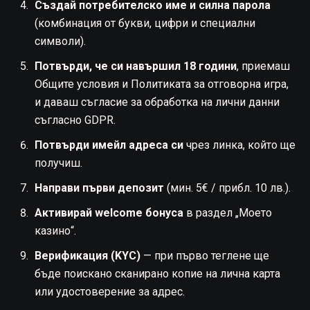
Създай потребителско име и силна парола
(комбинация от букви, цифри и специални
символи).
Потвърди, че си навършил 18 години
, приемаш
Общите условия и Политиката за отговорна игра,
и даваш съгласие за обработка на лични данни
съгласно GDPR.
Потвърди имейл адреса си
чрез линка, който ще
получиш.
Направи първи депозит
(мин. 5€ / прибл. 10 лв.).
Активирай welcome бонуса
в раздел „Моето
казино“.
Верификация (KYC)
— при първо теглене ще
бъде поискано сканирано копие на лична карта
или удостоверение за адрес.