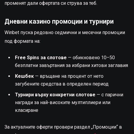
променят дали офертата си струва за теб.
Дневни казино промоции и турнири
Winbet пуска редовно седмични и месечни промоции
под формата на:
Free Spins за слотове
— обикновено 10–50
безплатни завъртания за избрани хитови заглавия
Кешбек
— връщане на процент от нето
загубените средства в определен период
Турнири върху конкретни слотове
— с парични
награди за най-високите мултиплиери или
класиране
За актуалните оферти провери раздел „Промоции“ в