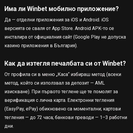
Има ли Winbet мобилно приложение?
Да — отделни приложения за iOS и Android. iOS
версията се сваля от App Store. Android APK-то се
инсталира от официалния сайт (Google Play не допуска
казино приложения в България).
Как да изтегля печалбата си от Winbet?
От профила си в меню „Каса“ избираш метод (всеки
метод, който си използвал за депозит — AML
изискване). При първото теглене ще те помолят за
верификация с лична карта. Електронни тегления
(EasyPay, ePay) обикновено са моментални; картови
тегления — до 72 часа; банкови преводи — 1–3 работни
дни.