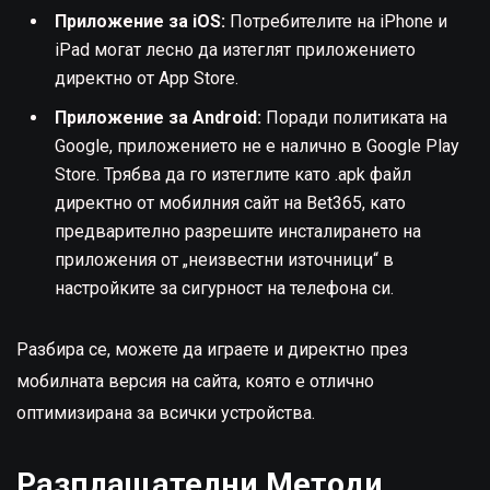
Приложение за iOS:
Потребителите на iPhone и
iPad могат лесно да изтеглят приложението
директно от App Store.
Приложение за Android:
Поради политиката на
Google, приложението не е налично в Google Play
Store. Трябва да го изтеглите като .apk файл
директно от мобилния сайт на Bet365, като
предварително разрешите инсталирането на
приложения от „неизвестни източници“ в
настройките за сигурност на телефона си.
Разбира се, можете да играете и директно през
мобилната версия на сайта, която е отлично
оптимизирана за всички устройства.
Разплащателни Методи