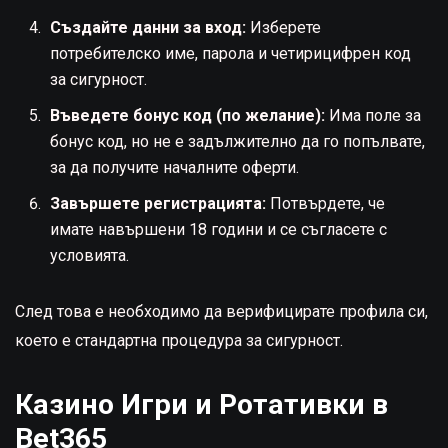
Създайте данни за вход:
Изберете
потребителско име, парола и четирицифрен код
за сигурност.
Въведете бонус код (по желание):
Има поле за
бонус код, но не е задължително да го попълвате,
за да получите началните оферти.
Завършете регистрацията:
Потвърдете, че
имате навършени 18 години и се съгласете с
условията.
След това е необходимо да верифицирате профила си,
което е стандартна процедура за сигурност.
Казино Игри и Ротативки в
Bet365