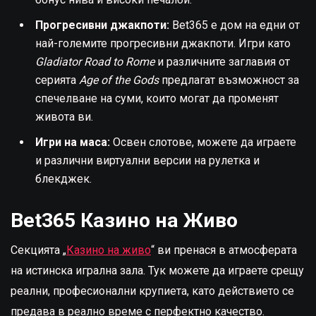
Прогресивни джакпоти:
Bet365 е дом на едни от
най-големите прогресивни джакпоти. Игри като
Gladiator Road to Rome
и различните заглавия от
серията
Age of the Gods
предлагат възможност за
спечелване на суми, които могат да променят
живота ви.
Игри на маса:
Освен слотове, можете да играете
и различни виртуални версии на рулетка и
блекджек.
Bet365 Казино на Живо
Секцията „
Казино на живо
“ ви пренася в атмосферата
на истинска игрална зала. Тук можете да играете срещу
реални, професионални крупиета, като действието се
предава в реално време с перфектно качество.