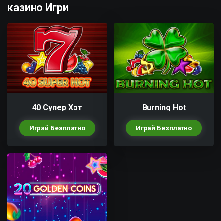
казино Игри
40 Супер Хот
Burning Hot
Играй Безплатно
Играй Безплатно