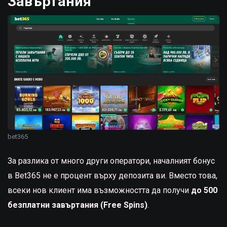
Завъртания
bet365
За разлика от много други оператори, началният бонус
в Bet365 не е процент върху депозита ви. Вместо това,
всеки нов клиент има възможността да получи
до 500
безплатни завъртания (Free Spins)
.