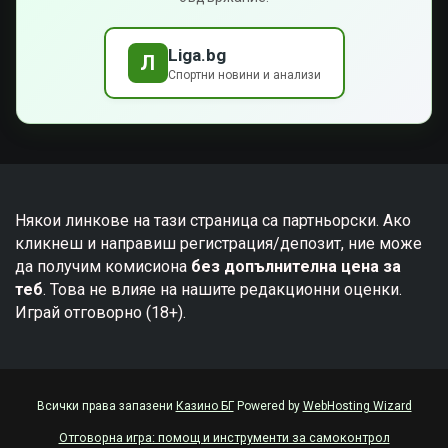
Liga.bg
Л
Спортни новини и анализи
Някои линкове на тази страница са партньорски. Ако
кликнеш и направиш регистрация/депозит, ние може
да получим комисиона
без допълнителна цена за
теб
. Това не влияе на нашите редакционни оценки.
Играй отговорно (18+).
Всички права запазени
Казино БГ
Powered by
WebHosting Wizard
Отговорна игра: помощ и инструменти за самоконтрол