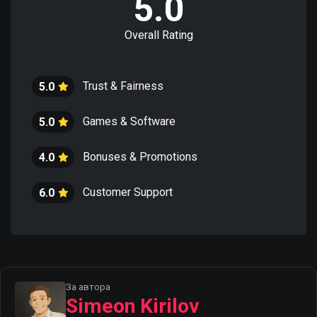
5.0
Overall Rating
Trust & Fairness
5.0
Games & Software
5.0
Bonuses & Promotions
4.0
Customer Support
6.0
За автора
Simeon Kirilov