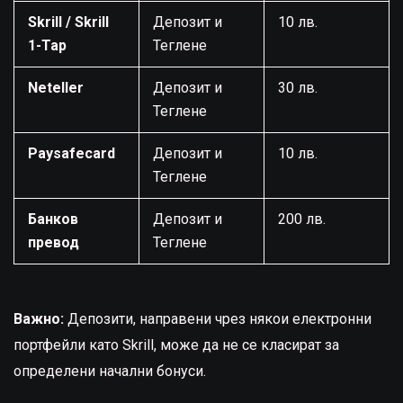
Skrill / Skrill
Депозит и
10 лв.
1-Tap
Теглене
Neteller
Депозит и
30 лв.
Теглене
Paysafecard
Депозит и
10 лв.
Теглене
Банков
Депозит и
200 лв.
превод
Теглене
Важно:
Депозити, направени чрез някои електронни
портфейли като Skrill, може да не се класират за
определени начални бонуси.