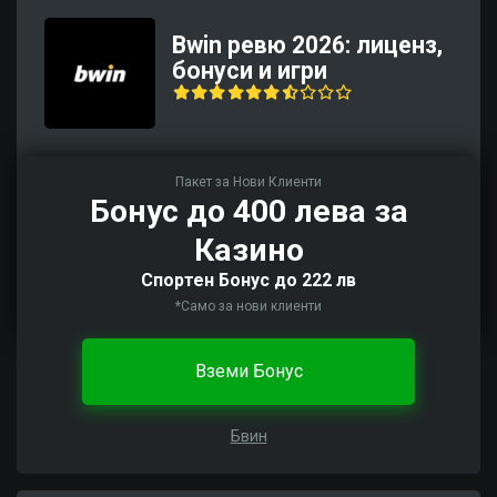
Bwin ревю 2026: лиценз,
бонуси и игри
Пакет за Нови Клиенти
Бонус до 400 лева за
Казино
Спортен Бонус до 222 лв
*Само за нови клиенти
Вземи Бонус
Бвин