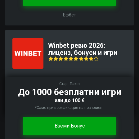
Ефбет
Winbet ревю 2026:
лиценз, бонуси и игри
Старт Пакет
До 1000 безплатни игри
или до 100 €
*Само при верификация на нов клиент
Вземи Бонус