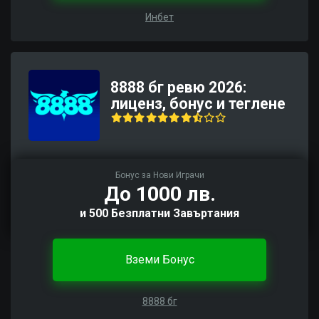
Инбет
8888 бг ревю 2026:
лиценз, бонус и теглене
Бонус за Нови Играчи
До 1000 лв.
и 500 Безплатни Завъртания​​
Вземи Бонус
8888 бг