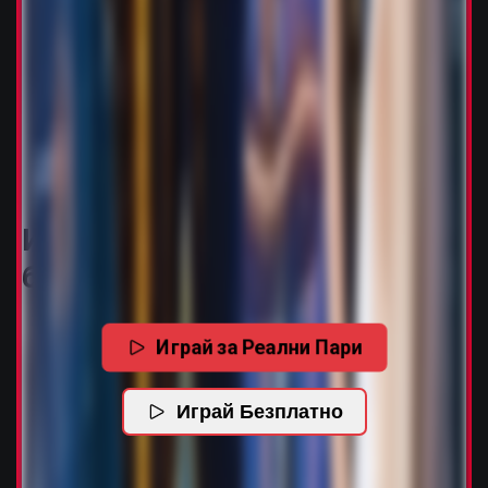
Играй Mini Blackjack слот
безплатно
Играй за Реални Пари
Играй Безплатно